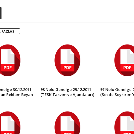
 FAZLASI
nelge 30.12.2011
98 Nolu Genelge 29.12.2011
97 Nolu Genelge 2
 İlan Reklam Beyan
(TESK Takvim ve Ajandaları)
(Sözde Soykırım Y