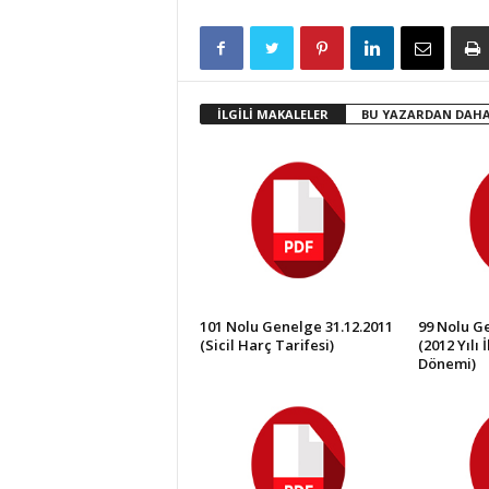
İLGİLİ MAKALELER
BU YAZARDAN DAHA
101 Nolu Genelge 31.12.2011
99 Nolu Ge
(Sicil Harç Tarifesi)
(2012 Yılı
Dönemi)