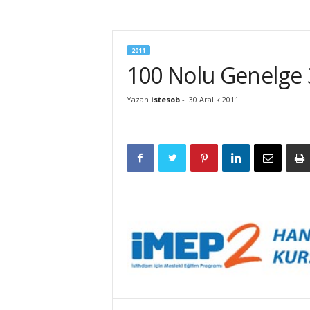
İ
S
T
2011
E
100 Nolu Genelge 30
S
O
B
Yazan
istesob
-
30 Aralık 2011