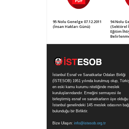
95 Nolu Genelge 07.12.2011
94 Nolu Ge
(İnsan Hakları Günü)
(Sektörel 
Eğitim İht
Belirlenme
İstanbul Esnaf ve Sanatkarlar Odaları Birliği
(İSTESOB) 1951 yılında kurulmuş olup, Türki
en eski kamu kurumu niteliğinde meslek
kuruluşlarındandır. Emeğini sermayesi ile
birleştirmiş esnaf ve sanatkarların üye olduğu
İstanbul genelindeki 145 meslek odasının bağl
bulunduğu bir Birliktir.
Bize Ulaşın:
info@istesob.org.tr