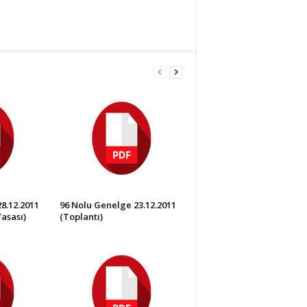
8.12.2011
96 Nolu Genelge 23.12.2011
asası)
(Toplantı)