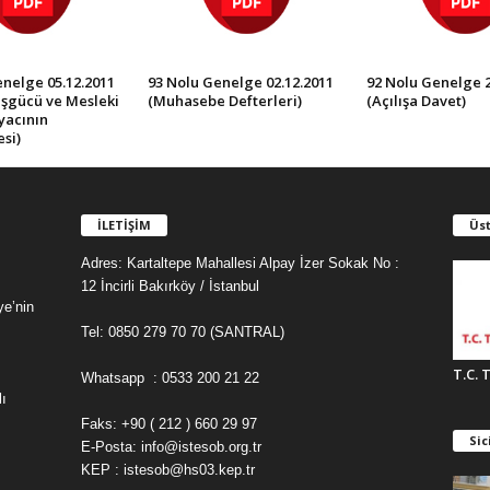
nelge 05.12.2011
93 Nolu Genelge 02.12.2011
92 Nolu Genelge 2
İşgücü ve Mesleki
(Muhasebe Defterleri)
(Açılışa Davet)
iyacının
si)
İLETİŞİM
Üst
Adres: Kartaltepe Mahallesi Alpay İzer Sokak No :
12 İncirli Bakırköy / İstanbul
ye’nin
Tel: 0850 279 70 70 (SANTRAL)
T.C. 
Whatsapp : 0533 200 21 22
ı
Faks: +90 ( 212 ) 660 29 97
Sic
E-Posta: info@istesob.org.tr
KEP : istesob@hs03.kep.tr