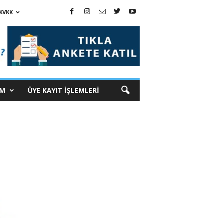
KVKK
İM
ÜYE KAYIT İŞLEMLERİ