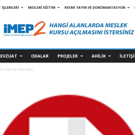
 İŞLEMLERİ
MESLEKİ EĞİTİM
RESMİ YAYIN VE DOKÜMANTASYON
EVZUAT
ODALAR
PROJELER
AHİLİK
İLETİŞ
 Ücreti ve Yıllık Aidat)