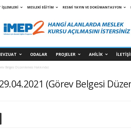
 İŞLEMLERİ
MESLEKİ EĞİTİM
RESMİ YAYIN VE DOKÜMANTASYON
EVZUAT
ODALAR
PROJELER
AHİLİK
İLETİŞ
rev Belgesi Düzenlemesi Hakkında)
29.04.2021 (Görev Belgesi Düze