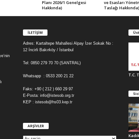
Planı 2026/1 Genelgesi
ve Esasları Yönet
Hakkında)
Taslağı Hakkında
İLETİŞİM
Üst
Adres: Kartaltepe Mahallesi Alpay İzer Sokak No :
12 İncirli Bakırköy / İstanbul
ye’nin
Tel: 0850 279 70 70 (SANTRAL)
T.C. 
Whatsapp : 0533 200 21 22
ı
Faks: +90 ( 212 ) 660 29 97
Sic
E-Posta: info@istesob.org.tr
KEP : istesob@hs03.kep.tr
ARŞİVLER
A
R
Kadı