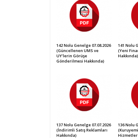
İ
S
T
E
S
O
B
142 Nolu Genelge 07.08.2026
141 Nolu 
(Güncellenen UMS ve
(Yeni Fin
UY’lerin Görüşe
Hakkında)
Gönderilmesi Hakkında)
137 Nolu Genelge 07.07.2026
136 Nolu 
(İndirimli Satış Reklamları
(Kuruyemi
Hakkında)
Hizmetler