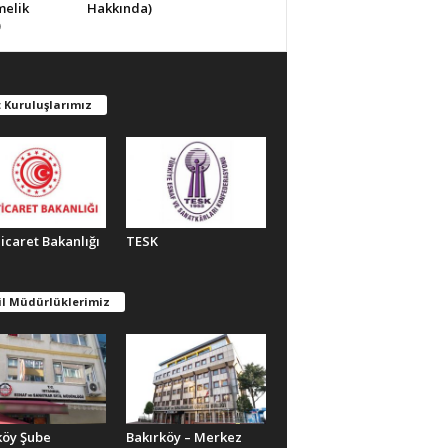
melik
Hakkında)
)
 Kuruluşlarımız
Ticaret Bakanlığı
TESK
il Müdürlüklerimiz
köy Şube
Bakırköy – Merkez