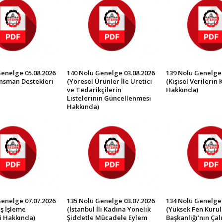
Genelge 05.08.2026
140 Nolu Genelge 03.08.2026
139 Nolu Genelge 
ansman Destekleri
(Yöresel Ürünler İle Üretici
(Kişisel Verilerin
ve Tedarikçilerin
Hakkında)
Listelerinin Güncellenmesi
Hakkında)
Genelge 07.07.2026
135 Nolu Genelge 03.07.2026
134 Nolu Genelge 
ş İşleme
(İstanbul İli Kadına Yönelik
(Yüksek Fen Kurul
i Hakkında)
Şiddetle Mücadele Eylem
Başkanlığı’nın Ça