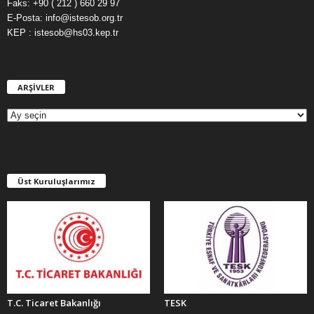
Faks: +90 ( 212 ) 660 29 97
E-Posta: info@istesob.org.tr
KEP : istesob@hs03.kep.tr
ARŞİVLER
A
R
Ş
İ
V
L
E
Üst Kuruluşlarımız
R
T.C. Ticaret Bakanlığı
TESK