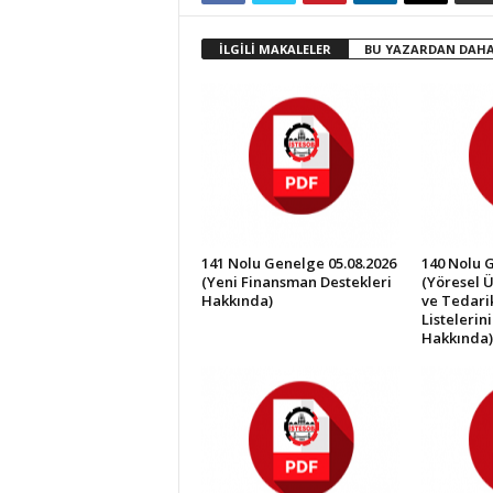
İ
S
İLGİLİ MAKALELER
BU YAZARDAN DAHA
T
E
S
O
B
141 Nolu Genelge 05.08.2026
140 Nolu 
(Yeni Finansman Destekleri
(Yöresel Ü
Hakkında)
ve Tedarik
Listelerin
Hakkında)