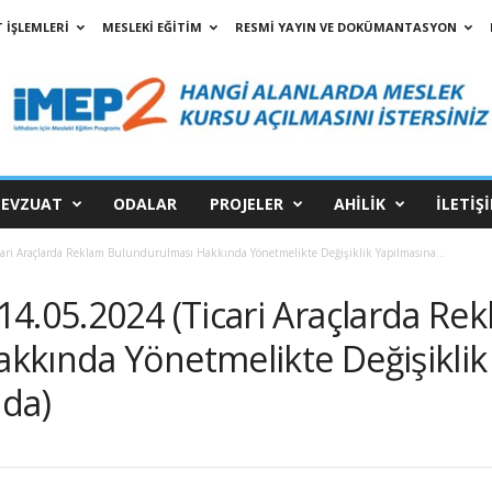
 İŞLEMLERİ
MESLEKİ EĞİTİM
RESMİ YAYIN VE DOKÜMANTASYON
EVZUAT
ODALAR
PROJELER
AHİLİK
İLETİŞ
ari Araçlarda Reklam Bulundurulması Hakkında Yönetmelikte Değişiklik Yapılmasına...
4.05.2024 (Ticari Araçlarda Re
kkında Yönetmelikte Değişiklik
da)