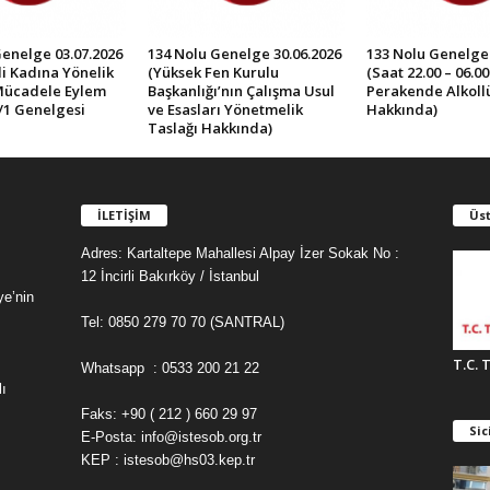
Genelge 03.07.2026
134 Nolu Genelge 30.06.2026
133 Nolu Genelge 
İli Kadına Yönelik
(Yüksek Fen Kurulu
(Saat 22.00 – 06.0
Mücadele Eylem
Başkanlığı’nın Çalışma Usul
Perakende Alkollü 
/1 Genelgesi
ve Esasları Yönetmelik
Hakkında)
Taslağı Hakkında)
İLETİŞİM
Üst
Adres: Kartaltepe Mahallesi Alpay İzer Sokak No :
12 İncirli Bakırköy / İstanbul
ye’nin
Tel: 0850 279 70 70 (SANTRAL)
T.C. 
Whatsapp : 0533 200 21 22
ı
Faks: +90 ( 212 ) 660 29 97
Sic
E-Posta: info@istesob.org.tr
KEP : istesob@hs03.kep.tr