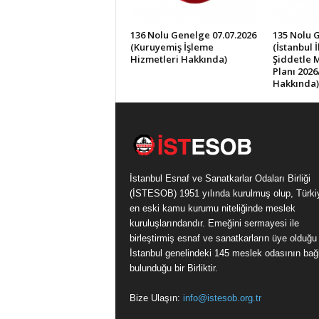
136 Nolu Genelge 07.07.2026
135 Nolu 
(Kuruyemiş İşleme
(İstanbul 
Hizmetleri Hakkında)
Şiddetle 
Planı 2026
Hakkında)
İstanbul Esnaf ve Sanatkarlar Odaları Birliği
(İSTESOB) 1951 yılında kurulmuş olup, Türki
en eski kamu kurumu niteliğinde meslek
kuruluşlarındandır. Emeğini sermayesi ile
birleştirmiş esnaf ve sanatkarların üye olduğu
İstanbul genelindeki 145 meslek odasının bağl
bulunduğu bir Birliktir.
Bize Ulaşın:
info@istesob.org.tr