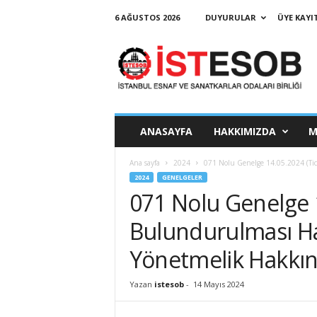
6 AĞUSTOS 2026
DUYURULAR
ÜYE KAYIT
İ
s
t
a
n
b
u
ANASAYFA
HAKKIMIZDA
M
l
E
Ana sayfa
2024
071 Nolu Genelge 14.05.2024 (Tic
s
2024
GENELGELER
n
071 Nolu Genelge 1
a
f
Bulundurulması Ha
v
e
Yönetmelik Hakkın
S
a
Yazan
istesob
-
14 Mayıs 2024
n
a
t