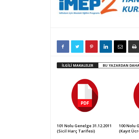
İLGİLİ MAKALELER
BU YAZARDAN DAHA
101 Nolu Genelge 31.12.2011
100 Nolu 
(Sicil Harç Tarifesi)
(Kayıt Ücre