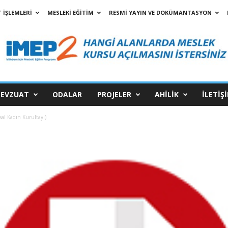
 İŞLEMLERİ
MESLEKİ EĞİTİM
RESMİ YAYIN VE DOKÜMANTASYON
EVZUAT
ODALAR
PROJELER
AHİLİK
İLETİŞ
al Kadın Kurultayı)