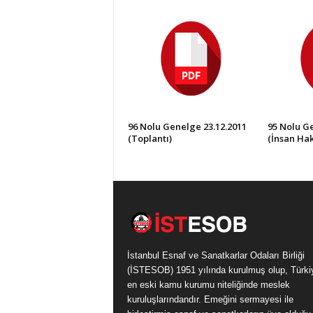
96 Nolu Genelge 23.12.2011
95 Nolu Ge
(Toplantı)
(İnsan Hak
İstanbul Esnaf ve Sanatkarlar Odaları Birliği
(İSTESOB) 1951 yılında kurulmuş olup, Türki
en eski kamu kurumu niteliğinde meslek
kuruluşlarındandır. Emeğini sermayesi ile