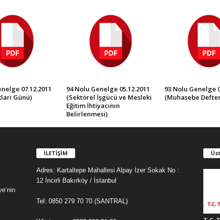
nelge 07.12.2011
94 Nolu Genelge 05.12.2011
93 Nolu Genelge 0
ları Günü)
(Sektörel İşgücü ve Mesleki
(Muhasebe Defter
Eğitim İhtiyacının
Belirlenmesi)
İLETİŞİM
Üst
Adres: Kartaltepe Mahallesi Alpay İzer Sokak No :
12 İncirli Bakırköy / İstanbul
ye’nin
Tel: 0850 279 70 70 (SANTRAL)
T.C. 