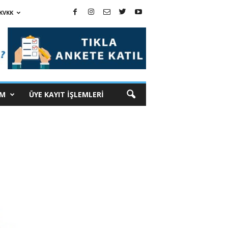
KVKK
İM
ÜYE KAYIT İŞLEMLERİ