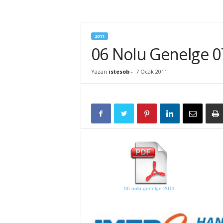
İ
S
T
2011
E
06 Nolu Genelge 07
S
O
B
Yazan
istesob
-
7 Ocak 2011
06 nolu genelge 2011