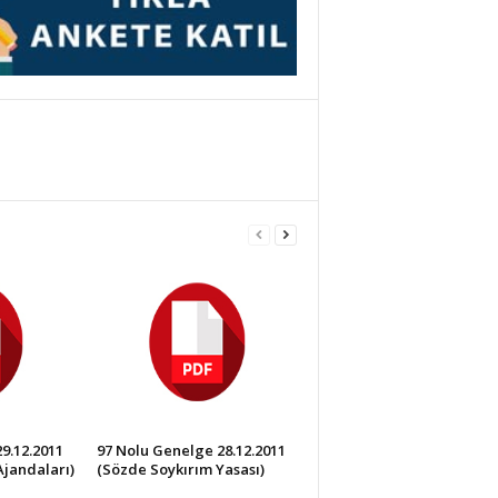
9.12.2011
97 Nolu Genelge 28.12.2011
jandaları)
(Sözde Soykırım Yasası)