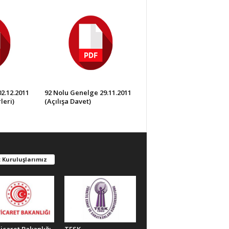
2.12.2011
92 Nolu Genelge 29.11.2011
leri)
(Açılışa Davet)
 Kuruluşlarımız
Ticaret Bakanlığı
TESK