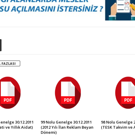
 FAZLASI
Genelge 30.12.2011
99 Nolu Genelge 30.12.2011
98 Nolu Genelge 2
ti ve Yıllık Aidat)
(2012 Yılı İlan Reklam Beyan
(TESK Takvim ve A
Dönemi)