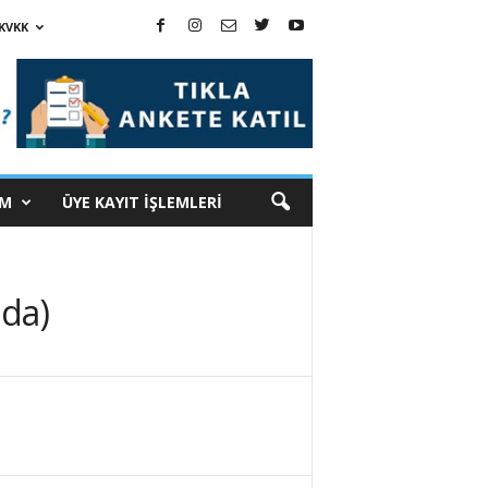
KVKK
İM
ÜYE KAYIT İŞLEMLERİ
nda)