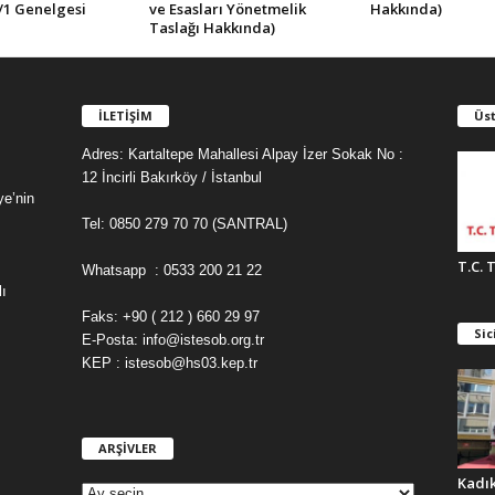
/1 Genelgesi
ve Esasları Yönetmelik
Hakkında)
Taslağı Hakkında)
İLETİŞİM
Üst
Adres: Kartaltepe Mahallesi Alpay İzer Sokak No :
12 İncirli Bakırköy / İstanbul
ye’nin
Tel: 0850 279 70 70 (SANTRAL)
T.C. 
Whatsapp : 0533 200 21 22
ı
Faks: +90 ( 212 ) 660 29 97
Sic
E-Posta: info@istesob.org.tr
KEP : istesob@hs03.kep.tr
ARŞİVLER
A
R
Kadı