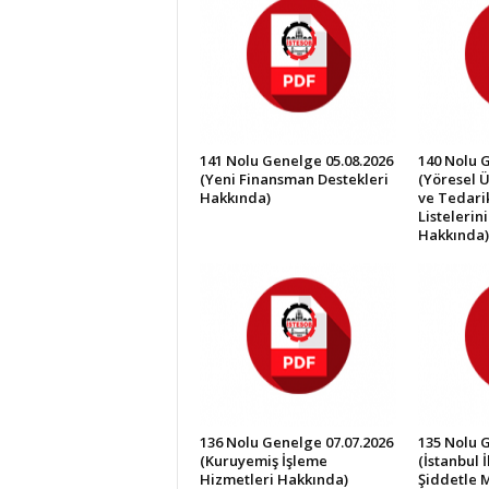
İ
S
T
E
S
O
B
141 Nolu Genelge 05.08.2026
140 Nolu 
(Yeni Finansman Destekleri
(Yöresel Ü
Hakkında)
ve Tedarik
Listelerin
Hakkında)
136 Nolu Genelge 07.07.2026
135 Nolu 
(Kuruyemiş İşleme
(İstanbul 
Hizmetleri Hakkında)
Şiddetle 