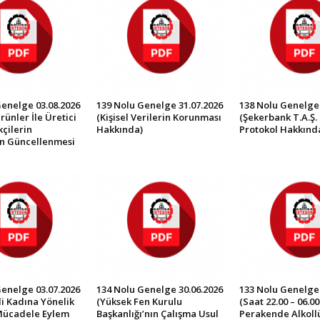
Genelge 03.08.2026
139 Nolu Genelge 31.07.2026
138 Nolu Genelge 
rünler İle Üretici
(Kişisel Verilerin Korunması
(Şekerbank T.A.Ş. 
çilerin
Hakkında)
Protokol Hakkınd
in Güncellenmesi
Genelge 03.07.2026
134 Nolu Genelge 30.06.2026
133 Nolu Genelge 
İli Kadına Yönelik
(Yüksek Fen Kurulu
(Saat 22.00 – 06.0
Mücadele Eylem
Başkanlığı’nın Çalışma Usul
Perakende Alkollü 