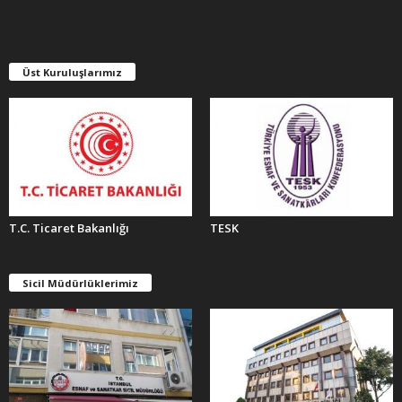
İ
V
L
E
Üst Kuruluşlarımız
R
T.C. Ticaret Bakanlığı
TESK
Sicil Müdürlüklerimiz