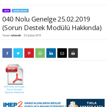
2019
GENELGELER
040 Nolu Genelge 25.02.2019
(Sorun Destek Modülü Hakkında)
Yazan
istesob
-
25 Şubat 2019
040-Nolu-Genelge-
Sorun-Destek-
Modulu-Hakkinda