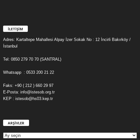
İLETİŞİM
Adres: Kartaltepe Mahallesi Alpay İzer Sokak No : 12 İncirli Bakırköy /
İstanbul
Tel: 0850 279 70 70 (SANTRAL)
Whatsapp : 0533 200 21 22
Faks: +90 ( 212 ) 660 29 97
E-Posta: info@istesob.org.tr
KEP : istesob@hs03.kep.tr
ARŞİVLER
A
R
Ş