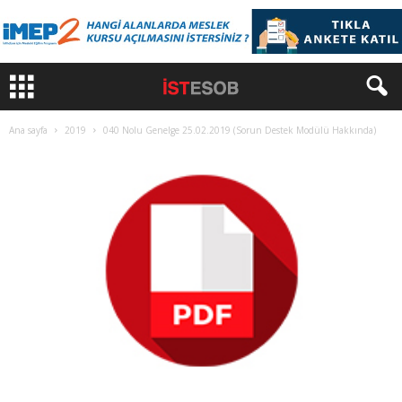
Ana sayfa
2019
040 Nolu Genelge 25.02.2019 (Sorun Destek Modülü Hakkında)