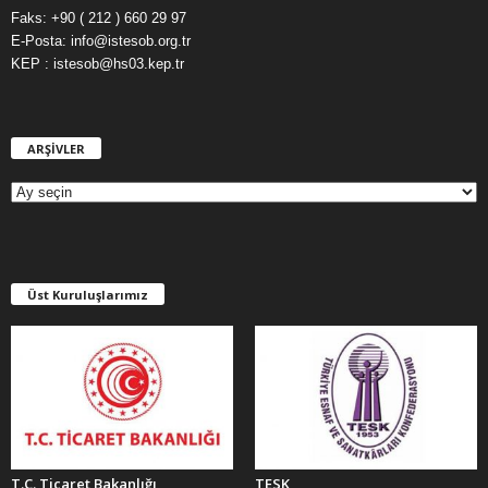
Faks: +90 ( 212 ) 660 29 97
E-Posta: info@istesob.org.tr
KEP : istesob@hs03.kep.tr
ARŞİVLER
A
R
Ş
İ
V
L
E
Üst Kuruluşlarımız
R
T.C. Ticaret Bakanlığı
TESK