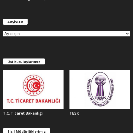
ARŞİVLER
A
R
Ş
İ
V
L
E
Üst Kuruluşlarımız
R
T.C. Ticaret Bakanlığı
TESK
Sicil Müdürlüklerimiz