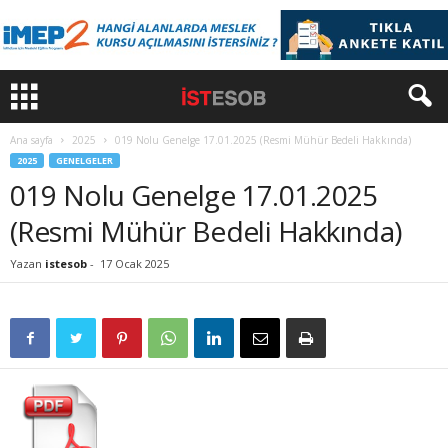
Ana sayfa
2025
019 Nolu Genelge 17.01.2025 (Resmi Mühür Bedeli Hakkında)
2025
GENELGELER
019 Nolu Genelge 17.01.2025
(Resmi Mühür Bedeli Hakkında)
Yazan
istesob
-
17 Ocak 2025