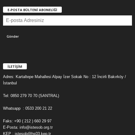
E-POSTA BÜLTENİ ABONELİĞİ
İLETİŞİM
Adres: Kartaltepe Mahallesi Alpay İzer Sokak No : 12 İncirli Bakırköy /
İstanbul
Tel: 0850 279 70 70 (SANTRAL)
Whatsapp : 0533 200 21 22
Faks: +90 ( 212 ) 660 29 97
E-Posta: info@istesob.org.tr
KEP : istesob@hs03.kep.tr