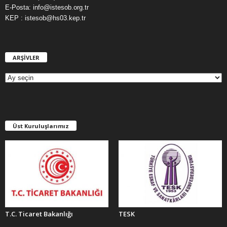
E-Posta: info@istesob.org.tr
KEP : istesob@hs03.kep.tr
ARŞİVLER
A
R
Ş
İ
V
L
E
Üst Kuruluşlarımız
R
T.C. Ticaret Bakanlığı
TESK