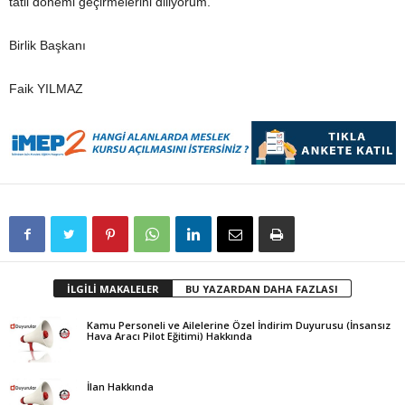
tatil dönemi geçirmelerini diliyorum.
Birlik Başkanı
Faik YILMAZ
İLGİLİ MAKALELER
BU YAZARDAN DAHA FAZLASI
Kamu Personeli ve Ailelerine Özel İndirim Duyurusu (İnsansız
Hava Aracı Pilot Eğitimi) Hakkında
İlan Hakkında