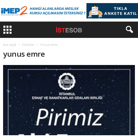
Ana sayfa
Etiketler
Yunus emre
yunus emre