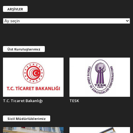
ARŞİVLER
A
R
Ş
İ
V
L
E
Üst Kuruluşlarımız
R
T.C. Ticaret Bakanlığı
TESK
Sicil Müdürlüklerimiz