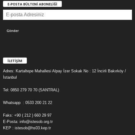
E-POSTA BÜLTENİ ABONELİĞİ
İLETİŞİM
Adres: Kartaltepe Mahallesi Alpay İzer Sokak No : 12 İncirli Bakırköy /
İstanbul
Tel: 0850 279 70 70 (SANTRAL)
Whatsapp : 0533 200 21 22
Faks: +90 ( 212 ) 660 29 97
E-Posta: info@istesob.org.tr
KEP : istesob@hs03.kep.tr