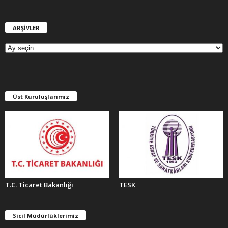
ARŞİVLER
A
R
Ş
İ
V
L
E
Üst Kuruluşlarımız
R
T.C. Ticaret Bakanlığı
TESK
Sicil Müdürlüklerimiz