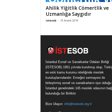
k
Ahilik Yiğitlik Cömertlik ve
a
Uzmanlığa Saygıdır
r
istesob
-
19 Aralık 2019
l
a
r
O
d
a
l
a
İstanbul Esnaf ve Sanatkarlar Odaları Birliği
r
(İSTESOB) 1951 yılında kurulmuş olup, Türki
ı
en eski kamu kurumu niteliğinde meslek
B
kuruluşlarındandır. Emeğini sermayesi ile
i
birleştirmiş esnaf ve sanatkarların üye olduğu
r
İstanbul genelindeki 145 meslek odasının bağl
l
bulunduğu bir Birliktir.
i
ğ
Bize Ulaşın:
info@istesob.org.tr
i
/