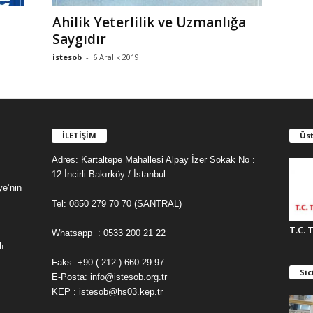
Ahilik Yeterlilik ve Uzmanlığa
Saygıdır
istesob
-
6 Aralık 2019
İLETİŞİM
Üst
Adres: Kartaltepe Mahallesi Alpay İzer Sokak No :
12 İncirli Bakırköy / İstanbul
ye’nin
Tel: 0850 279 70 70 (SANTRAL)
T.C. 
Whatsapp : 0533 200 21 22
ı
Faks: +90 ( 212 ) 660 29 97
Sic
E-Posta: info@istesob.org.tr
KEP : istesob@hs03.kep.tr