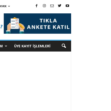
KVKK
İM
ÜYE KAYIT İŞLEMLERİ