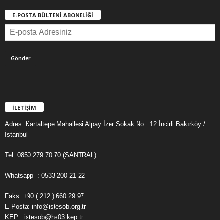
E-POSTA BÜLTENİ ABONELİĞİ
İLETİŞİM
Adres: Kartaltepe Mahallesi Alpay İzer Sokak No : 12 İncirli Bakırköy /
İstanbul
Tel: 0850 279 70 70 (SANTRAL)
Whatsapp : 0533 200 21 22
Faks: +90 ( 212 ) 660 29 97
E-Posta: info@istesob.org.tr
KEP : istesob@hs03.kep.tr