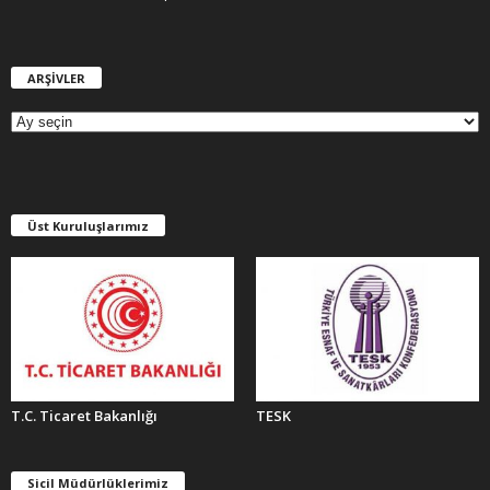
ARŞİVLER
A
R
Ş
İ
V
L
E
Üst Kuruluşlarımız
R
T.C. Ticaret Bakanlığı
TESK
Sicil Müdürlüklerimiz