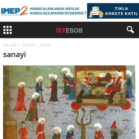
Ana sayfa
Etiketler
Sanayi
sanayi