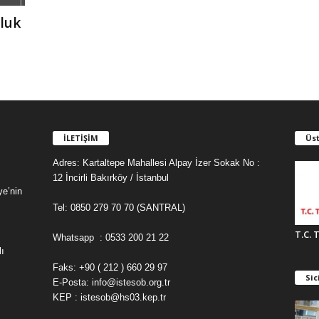
uluk
İLETİŞİM
Üst
Adres: Kartaltepe Mahallesi Alpay İzer Sokak No :
12 İncirli Bakırköy / İstanbul
ye’nin
Tel: 0850 279 70 70 (SANTRAL)
T.C. 
Whatsapp : 0533 200 21 22
ı
Faks: +90 ( 212 ) 660 29 97
Sic
E-Posta: info@istesob.org.tr
KEP : istesob@hs03.kep.tr