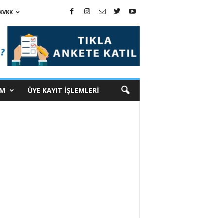
KVKK
İM
ÜYE KAYIT İŞLEMLERİ