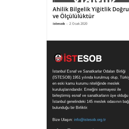
k
Ahilik Bilgelik Yiğitlik Doğr
a
ve Ölçülülüktür
r
istesob
-
2 Ocak 2020
l
a
r
O
d
a
l
a
İstanbul Esnaf ve Sanatkarlar Odaları Birliği
r
(İSTESOB) 1951 yılında kurulmuş olup, Türki
ı
en eski kamu kurumu niteliğinde meslek
B
kuruluşlarındandır. Emeğini sermayesi ile
i
birleştirmiş esnaf ve sanatkarların üye olduğu
r
İstanbul genelindeki 145 meslek odasının bağl
l
bulunduğu bir Birliktir.
i
ğ
Bize Ulaşın:
info@istesob.org.tr
i
/