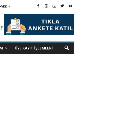
KVKK
İM
ÜYE KAYIT İŞLEMLERİ