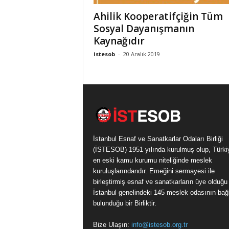
k
Ahilik Kooperatifçiğin Tüm
a
Sosyal Dayanışmanın
r
Kaynağıdır
l
a
istesob
-
20 Aralık 2019
r
O
d
a
l
a
r
ı
İstanbul Esnaf ve Sanatkarlar Odaları Birliği
B
(İSTESOB) 1951 yılında kurulmuş olup, Türki
i
en eski kamu kurumu niteliğinde meslek
r
kuruluşlarındandır. Emeğini sermayesi ile
l
birleştirmiş esnaf ve sanatkarların üye olduğu
i
İstanbul genelindeki 145 meslek odasının bağl
ğ
bulunduğu bir Birliktir.
i
/
Bize Ulaşın:
info@istesob.org.tr