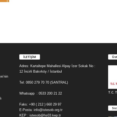
İLETİŞİM
Üst
Adres: Kartaltepe Mahallesi Alpay İzer Sokak No :
12 İncirli Bakırköy / İstanbul
ye’nin
Tel: 0850 279 70 70 (SANTRAL)
T.C. 
Whatsapp : 0533 200 21 22
ı
Faks: +90 ( 212 ) 660 29 97
Sic
E-Posta: info@istesob.org.tr
KEP : istesob@hs03.kep.tr