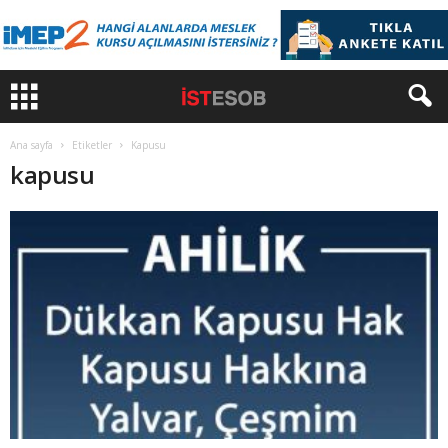
Ana sayfa
Etiketler
Kapusu
kapusu