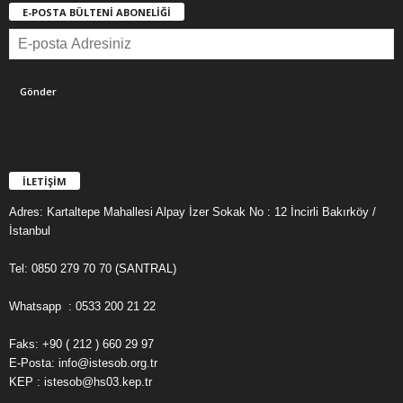
E-POSTA BÜLTENİ ABONELİĞİ
İLETİŞİM
Adres: Kartaltepe Mahallesi Alpay İzer Sokak No : 12 İncirli Bakırköy /
İstanbul
Tel: 0850 279 70 70 (SANTRAL)
Whatsapp : 0533 200 21 22
Faks: +90 ( 212 ) 660 29 97
E-Posta: info@istesob.org.tr
KEP : istesob@hs03.kep.tr