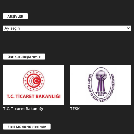
ARŞİVLER
A
R
Ş
İ
V
L
E
Üst Kuruluşlarımız
R
T.C. Ticaret Bakanlığı
TESK
Sicil Müdürlüklerimiz