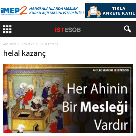
Ana sayfa
Etiketler
Helal kazanç
helal kazanç