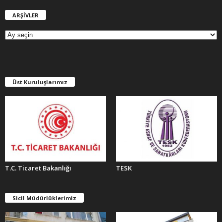
ARŞİVLER
A
R
Ş
İ
V
L
E
Üst Kuruluşlarımız
R
T.C. Ticaret Bakanlığı
TESK
Sicil Müdürlüklerimiz