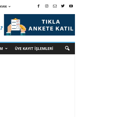
KVKK
İM
ÜYE KAYIT İŞLEMLERİ