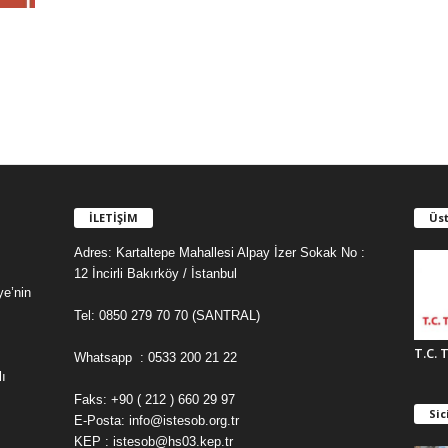
İLETİŞİM
Üst
Adres: Kartaltepe Mahallesi Alpay İzer Sokak No :
12 İncirli Bakırköy / İstanbul
ye’nin
Tel: 0850 279 70 70 (SANTRAL)
T.C. 
Whatsapp : 0533 200 21 22
ı
Faks: +90 ( 212 ) 660 29 97
Sic
E-Posta: info@istesob.org.tr
KEP : istesob@hs03.kep.tr