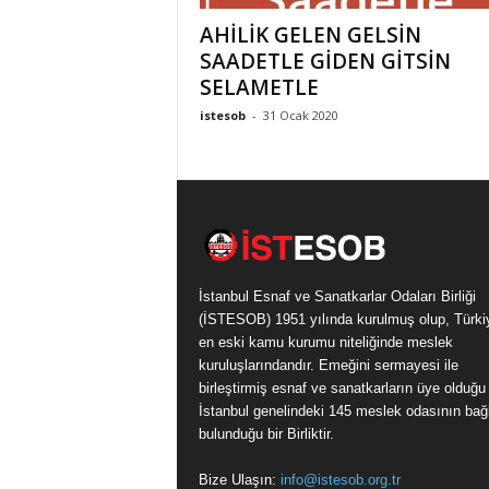
k
AHİLİK GELEN GELSİN
a
SAADETLE GİDEN GİTSİN
r
SELAMETLE
l
a
istesob
-
31 Ocak 2020
r
O
d
a
l
a
r
ı
İstanbul Esnaf ve Sanatkarlar Odaları Birliği
B
(İSTESOB) 1951 yılında kurulmuş olup, Türki
i
en eski kamu kurumu niteliğinde meslek
r
kuruluşlarındandır. Emeğini sermayesi ile
l
birleştirmiş esnaf ve sanatkarların üye olduğu
i
İstanbul genelindeki 145 meslek odasının bağl
ğ
bulunduğu bir Birliktir.
i
/
Bize Ulaşın:
info@istesob.org.tr