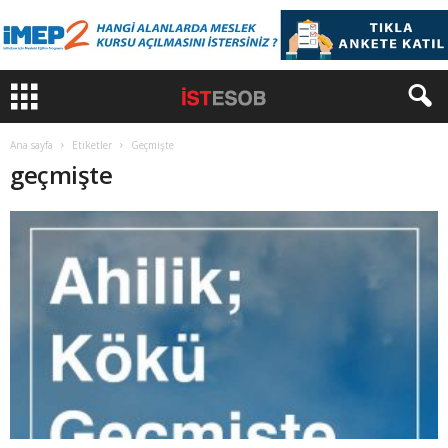
Ana sayfa
Etiketler
Geçmişte
geçmişte