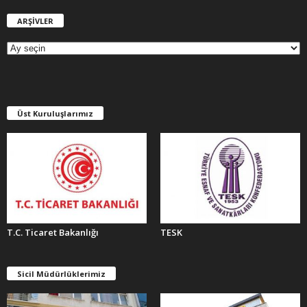
ARŞİVLER
A
R
Ş
İ
V
L
E
Üst Kuruluşlarımız
R
T.C. Ticaret Bakanlığı
TESK
Sicil Müdürlüklerimiz