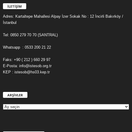
İLETİŞİM
Adres: Kartaltepe Mahallesi Alpay İzer Sokak No : 12 İncirli Bakırköy /
İstanbul
Tel: 0850 279 70 70 (SANTRAL)
Whatsapp : 0533 200 21 22
Faks: +90 ( 212 ) 660 29 97
E-Posta: info@istesob.org.tr
KEP : istesob@hs03.kep.tr
ARŞİVLER
A
R
Ş
İ
V
L