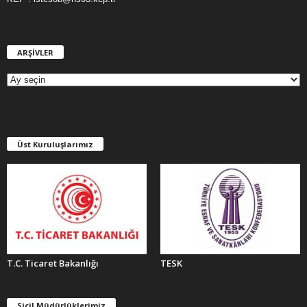
ARŞİVLER
A
R
Ş
İ
V
L
E
Üst Kuruluşlarımız
R
T.C. Ticaret Bakanlığı
TESK
Sicil Müdürlüklerimiz