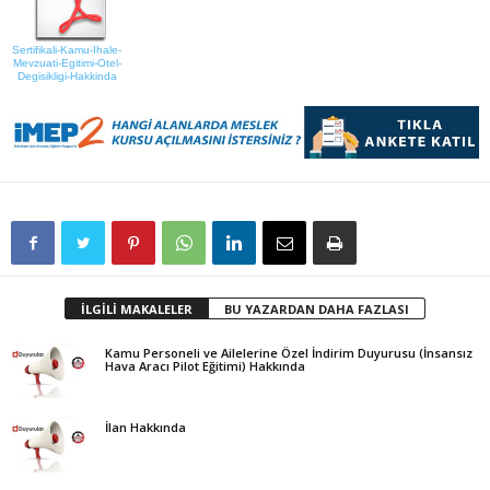
Sertifikali-Kamu-Ihale-
Mevzuati-Egitimi-Otel-
Degisikligi-Hakkinda
İLGİLİ MAKALELER
BU YAZARDAN DAHA FAZLASI
Kamu Personeli ve Ailelerine Özel İndirim Duyurusu (İnsansız
Hava Aracı Pilot Eğitimi) Hakkında
İlan Hakkında