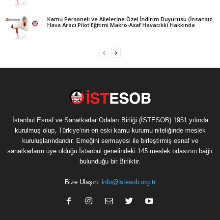
Kamu Personeli ve Ailelerine Özel İndirim Duyurusu (İnsansız
Hava Aracı Pilot Eğitimi Makro-Asaf Havacılık) Hakkında
İstanbul Esnaf ve Sanatkarlar Odaları Birliği (İSTESOB) 1951 yılında
kurulmuş olup, Türkiye’nin en eski kamu kurumu niteliğinde meslek
kuruluşlarındandır. Emeğini sermayesi ile birleştirmiş esnaf ve
sanatkarların üye olduğu İstanbul genelindeki 145 meslek odasının bağlı
bulunduğu bir Birliktir.
Bize Ulaşın:
info@istesob.org.tr