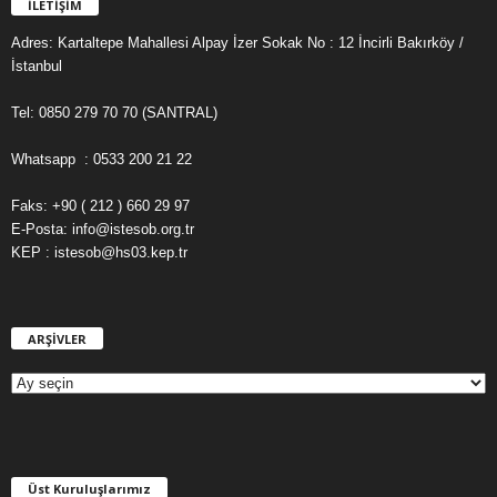
İLETİŞİM
Adres: Kartaltepe Mahallesi Alpay İzer Sokak No : 12 İncirli Bakırköy /
İstanbul
Tel: 0850 279 70 70 (SANTRAL)
Whatsapp : 0533 200 21 22
Faks: +90 ( 212 ) 660 29 97
E-Posta: info@istesob.org.tr
KEP : istesob@hs03.kep.tr
ARŞİVLER
A
R
Ş
İ
V
L
E
Üst Kuruluşlarımız