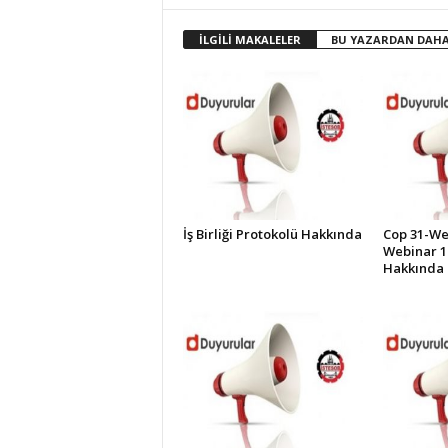
İ
S
İLGİLİ MAKALELER
BU YAZARDAN DAHA
T
E
S
O
B
İş Birliği Protokolü Hakkında
Cop 31-Web
Webinar 1
Hakkında