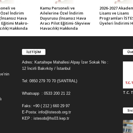
oneli ve
Kamu Personeli ve
2026-2027 Akademi
 Özel İndirim
Ailelerine Özel İndirim
Lisans ve Lisans
(İnsansız Hava
Duyurusu (İnsansız Hava
Programları İST
t Eğitimi Makro-
Aracı Pilot Eğitimi-Skyview
Üyeleri İndirimi 
cılık) Hakkında
Havacılık) Hakkında
İLETİŞİM
Üst
Adres: Kartaltepe Mahallesi Alpay İzer Sokak No :
12 İncirli Bakırköy / İstanbul
ye’nin
Tel: 0850 279 70 70 (SANTRAL)
T.C. 
Whatsapp : 0533 200 21 22
ı
Faks: +90 ( 212 ) 660 29 97
Sic
E-Posta: info@istesob.org.tr
KEP : istesob@hs03.kep.tr