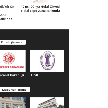
k Yılı Ön
12 nci Dünya Helal Zirvesi
Helal Expo 2026 Hakkında
ESOB
Hakkında
 Kuruluşlarımız
Ticaret Bakanlığı
TESK
il Müdürlüklerimiz