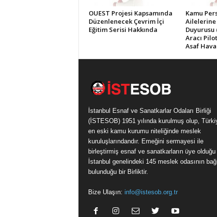
OUEST Projesi Kapsamında
Kamu Pers
Düzenlenecek Çevrim İçi
Ailelerine
Eğitim Serisi Hakkında
Duyurusu 
Aracı Pilo
Asaf Hava
İstanbul Esnaf ve Sanatkarlar Odaları Birliği
(İSTESOB) 1951 yılında kurulmuş olup, Türki
en eski kamu kurumu niteliğinde meslek
kuruluşlarındandır. Emeğini sermayesi ile
birleştirmiş esnaf ve sanatkarların üye olduğu
İstanbul genelindeki 145 meslek odasının bağl
bulunduğu bir Birliktir.
Bize Ulaşın:
info@istesob.org.tr