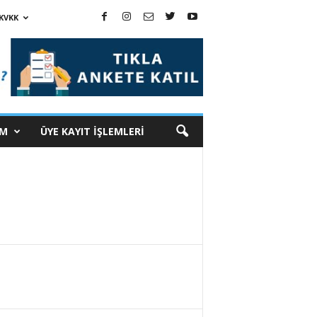
KVKK
İM
ÜYE KAYIT İŞLEMLERİ