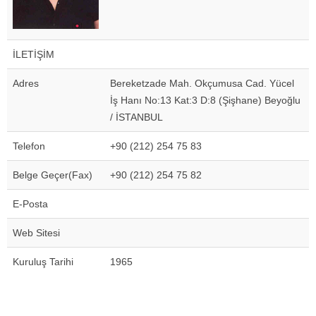
İLETİŞİM
Adres
Bereketzade Mah. Okçumusa Cad. Yücel
İş Hanı No:13 Kat:3 D:8 (Şişhane) Beyoğlu
/ İSTANBUL
Telefon
+90 (212) 254 75 83
Belge Geçer(Fax)
+90 (212) 254 75 82
E-Posta
Web Sitesi
Kuruluş Tarihi
1965