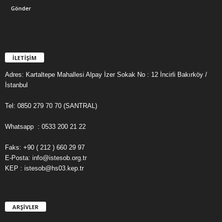
İLETİŞİM
Adres: Kartaltepe Mahallesi Alpay İzer Sokak No : 12 İncirli Bakırköy /
İstanbul
Tel: 0850 279 70 70 (SANTRAL)
Whatsapp : 0533 200 21 22
Faks: +90 ( 212 ) 660 29 97
E-Posta: info@istesob.org.tr
KEP : istesob@hs03.kep.tr
ARŞİVLER
A
R