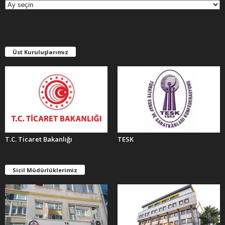
Ş
İ
V
L
E
Üst Kuruluşlarımız
R
T.C. Ticaret Bakanlığı
TESK
Sicil Müdürlüklerimiz