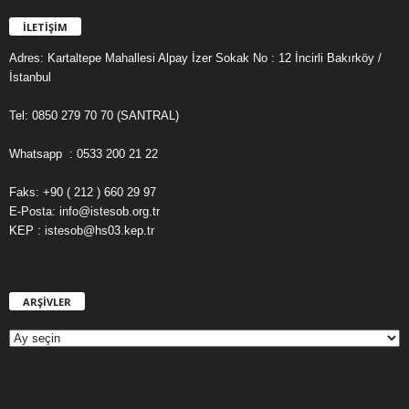
İLETİŞİM
Adres: Kartaltepe Mahallesi Alpay İzer Sokak No : 12 İncirli Bakırköy /
İstanbul
Tel: 0850 279 70 70 (SANTRAL)
Whatsapp : 0533 200 21 22
Faks: +90 ( 212 ) 660 29 97
E-Posta: info@istesob.org.tr
KEP : istesob@hs03.kep.tr
ARŞİVLER
A
R
Ş
İ
V
L