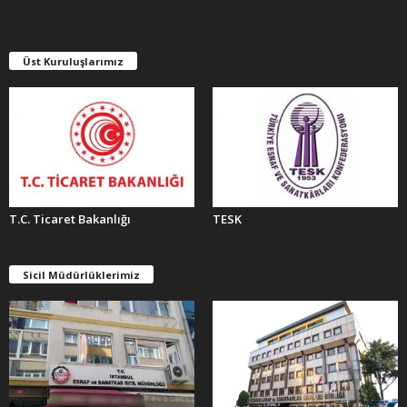
V
L
E
Üst Kuruluşlarımız
R
T.C. Ticaret Bakanlığı
TESK
Sicil Müdürlüklerimiz