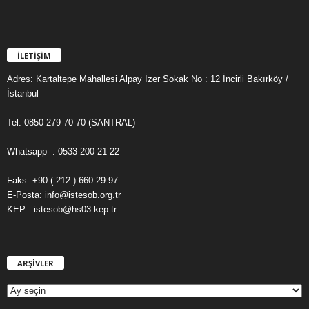
İLETİŞİM
Adres: Kartaltepe Mahallesi Alpay İzer Sokak No : 12 İncirli Bakırköy /
İstanbul
Tel: 0850 279 70 70 (SANTRAL)
Whatsapp : 0533 200 21 22
Faks: +90 ( 212 ) 660 29 97
E-Posta: info@istesob.org.tr
KEP : istesob@hs03.kep.tr
ARŞİVLER
A
R
Ş
İ