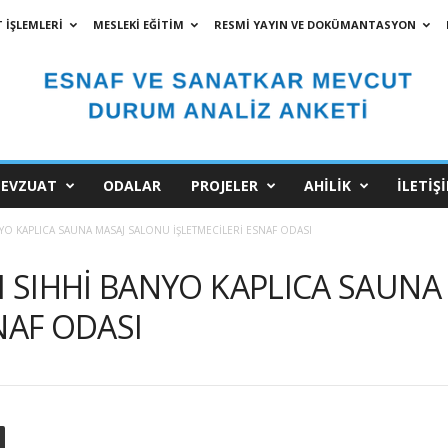
 İŞLEMLERİ
MESLEKİ EĞİTİM
RESMİ YAYIN VE DOKÜMANTASYON
EVZUAT
ODALAR
PROJELER
AHİLİK
İLETİŞ
YO KAPLICA SAUNA MASAJ SALONU İŞLETMECİLERİ ESNAF ODASI
SIHHİ BANYO KAPLICA SAUNA
NAF ODASI