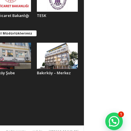
Ticaret Bakanlığı
TESK
il Müdürlüklerimiz
köy Şube
Bakırköy – Merkez
1