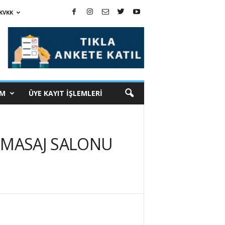
KVKK
İM
ÜYE KAYIT İŞLEMLERİ
 MASAJ SALONU