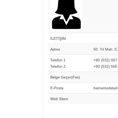
İ
S
T
E
S
O
B
İLETİŞİM
Adres
50. Yıl Mah. 
Telefon 1
+90 (532) 067
Telefon 2
+90 (532) 565
Belge Geçer(Fax)
E-Posta
hamamodatah
Web Sitesi