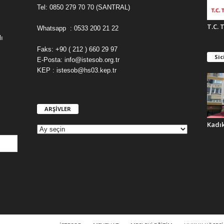
Tel: 0850 279 70 70 (SANTRAL)
T.C. 
Whatsapp : 0533 200 21 22
ı
Faks: +90 ( 212 ) 660 29 97
Sic
E-Posta: info@istesob.org.tr
KEP : istesob@hs03.kep.tr
ARŞİVLER
A
R
Kadı
Ş
İ
V
L
E
R