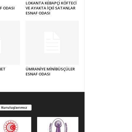
LOKANTA KEBAPÇI KÖFTECİ
F ODASI
VE AYAKTA İÇKİ SATANLAR
ESNAF ODASI
NET
ÜMRANİYE MİNİBÜSÇÜLER
ESNAF ODASI
 Kuruluşlarımız