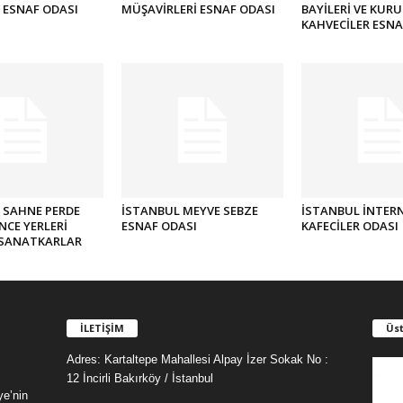
 ESNAF ODASI
MÜŞAVİRLERİ ESNAF ODASI
BAYİLERİ VE KURU
KAHVECİLER ESNA
 SAHNE PERDE
İSTANBUL MEYVE SEBZE
İSTANBUL İNTER
NCE YERLERİ
ESNAF ODASI
KAFECİLER ODASI
 SANATKARLAR
İLETİŞİM
Üst
Adres: Kartaltepe Mahallesi Alpay İzer Sokak No :
12 İncirli Bakırköy / İstanbul
ye’nin