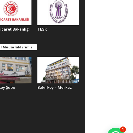
Ticaret Bakanlığı
TESK
il Müdürlüklerimiz
köy Şube
Bakırköy – Merkez
1