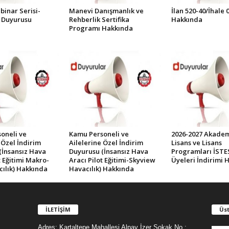
inar Serisi-
Manevi Danışmanlık ve
İlan 520-40/İhale 
 Duyurusu
Rehberlik Sertifika
Hakkında
Programı Hakkında
oneli ve
Kamu Personeli ve
2026-2027 Akademi
 Özel İndirim
Ailelerine Özel İndirim
Lisans ve Lisans
(İnsansız Hava
Duyurusu (İnsansız Hava
Programları İST
t Eğitimi Makro-
Aracı Pilot Eğitimi-Skyview
Üyeleri İndirimi 
cılık) Hakkında
Havacılık) Hakkında
İLETİŞİM
Üst
Adres: Kartaltepe Mahallesi Alpay İzer Sokak No :