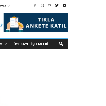
KVKK
İM
ÜYE KAYIT İŞLEMLERİ