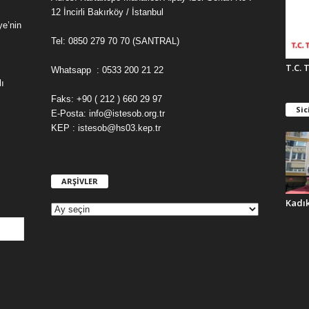
12 İncirli Bakırköy / İstanbul
ye’nin
Tel: 0850 279 70 70 (SANTRAL)
T.C. 
Whatsapp : 0533 200 21 22
ı
Faks: +90 ( 212 ) 660 29 97
Sic
E-Posta: info@istesob.org.tr
KEP : istesob@hs03.kep.tr
ARŞİVLER
A
R
Kadı
Ş
İ
V
L
E
R