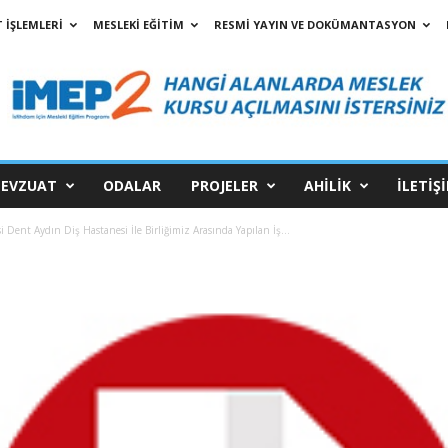
 İŞLEMLERİ
MESLEKİ EĞİTİM
RESMİ YAYIN VE DOKÜMANTASYON
EVZUAT
ODALAR
PROJELER
AHİLİK
İLETİŞ
i Dent Aydın Diş Hastanesi İle Birliğimiz Arasında Yapılan İş...