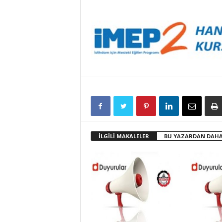
İLGİLİ MAKALELER
BU YAZARDAN DAHA