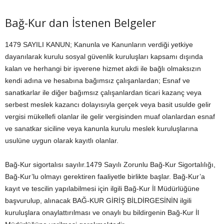
Bağ-Kur dan İstenen Belgeler
1479 SAYILI KANUN; Kanunla ve Kanunların verdiği yetkiye
dayanılarak kurulu sosyal güvenlik kuruluşları kapsamı dışında
kalan ve herhangi bir işverene hizmet akdi ile bağlı olmaksızın
kendi adına ve hesabına bağımsız çalışanlardan; Esnaf ve
sanatkarlar ile diğer bağımsız çalışanlardan ticari kazanç veya
serbest meslek kazancı dolayısıyla gerçek veya basit usulde gelir
vergisi mükellefi olanlar ile gelir vergisinden muaf olanlardan esnaf
ve sanatkar siciline veya kanunla kurulu meslek kuruluşlarına
usulüne uygun olarak kayıtlı olanlar.
Bağ-Kur sigortalısı sayılır.1479 Sayılı Zorunlu Bağ-Kur Sigortalılığı,
Bağ-Kur’lu olmayı gerektiren faaliyetle birlikte başlar. Bağ-Kur’a
kayıt ve tescilin yapılabilmesi için ilgili Bağ-Kur İl Müdürlüğüne
başvurulup, alınacak BAĞ-KUR GİRİŞ BİLDİRGESİNİN ilgili
kuruluşlara onaylattırılması ve onaylı bu bildirgenin Bağ-Kur İl