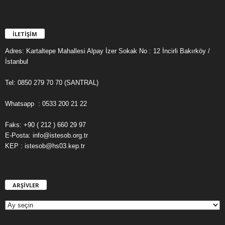
İLETİŞİM
Adres: Kartaltepe Mahallesi Alpay İzer Sokak No : 12 İncirli Bakırköy /
İstanbul
Tel: 0850 279 70 70 (SANTRAL)
Whatsapp : 0533 200 21 22
Faks: +90 ( 212 ) 660 29 97
E-Posta: info@istesob.org.tr
KEP : istesob@hs03.kep.tr
ARŞİVLER
A
R
Ş
İ