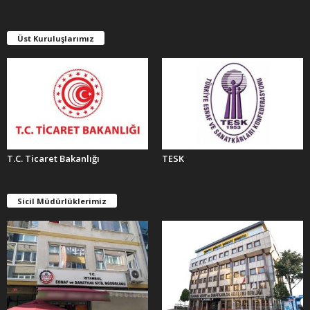
V
L
E
Üst Kuruluşlarımız
R
T.C. Ticaret Bakanlığı
TESK
Sicil Müdürlüklerimiz