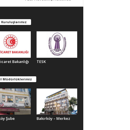
 Kuruluşlarımız
Ticaret Bakanlığı
TESK
il Müdürlüklerimiz
köy Şube
Bakırköy – Merkez