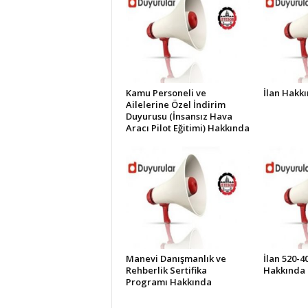
İ
S
T
E
S
O
Kamu Personeli ve
İlan Hakk
B
Ailelerine Özel İndirim
Duyurusu (İnsansız Hava
Aracı Pilot Eğitimi) Hakkında
Manevi Danışmanlık ve
İlan 520-4
Rehberlik Sertifika
Hakkında
Programı Hakkında