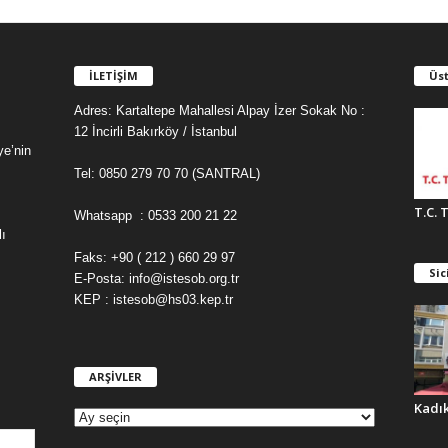
İLETİŞİM
Üst
Adres: Kartaltepe Mahallesi Alpay İzer Sokak No :
12 İncirli Bakırköy / İstanbul
ye’nin
Tel: 0850 279 70 70 (SANTRAL)
T.C. 
Whatsapp : 0533 200 21 22
ı
Faks: +90 ( 212 ) 660 29 97
Sic
E-Posta: info@istesob.org.tr
KEP : istesob@hs03.kep.tr
ARŞİVLER
A
R
Kadı
Ş
İ