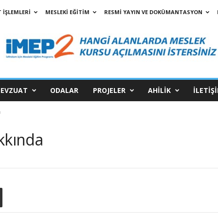
 İŞLEMLERİ
MESLEKİ EĞİTİM
RESMİ YAYIN VE DOKÜMANTASYON
EVZUAT
ODALAR
PROJELER
AHİLİK
İLETİŞ
a
kkında