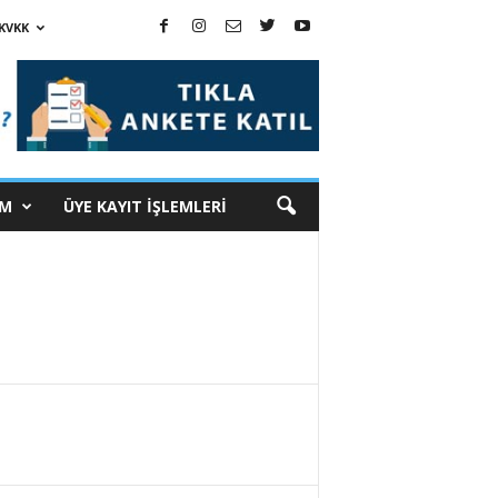
KVKK
İM
ÜYE KAYIT İŞLEMLERİ