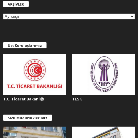
ARŞİVLER
A
R
Ş
İ
V
L
E
Üst Kuruluşlarımız
R
T.C. Ticaret Bakanlığı
TESK
Sicil Müdürlüklerimiz