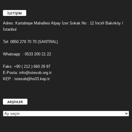
İLETİŞİM
Adres: Kartaltepe Mahallesi Alpay İzer Sokak No : 12 İncirli Bakırköy /
İstanbul
Tel: 0850 279 70 70 (SANTRAL)
Whatsapp : 0533 200 21 22
Faks: +90 ( 212 ) 660 29 97
E-Posta: info@istesob.org.tr
KEP : istesob@hs03.kep.tr
ARŞİVLER
A
R
Ş
İ
V