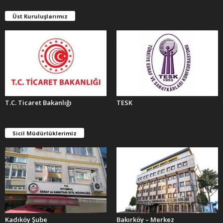
L
E
Üst Kuruluşlarımız
R
T.C. Ticaret Bakanlığı
TESK
Sicil Müdürlüklerimiz
Kadıköy Şube
Bakırköy – Merkez