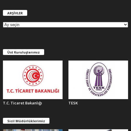
ARŞİVLER
A
R
Ş
İ
V
L
E
Üst Kuruluşlarımız
R
T.C. Ticaret Bakanlığı
TESK
Sicil Müdürlüklerimiz