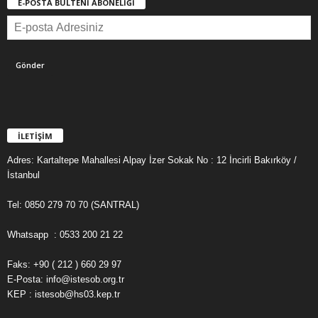
E-POSTA BÜLTENİ ABONELİĞİ
İLETİŞİM
Adres: Kartaltepe Mahallesi Alpay İzer Sokak No : 12 İncirli Bakırköy /
İstanbul
Tel: 0850 279 70 70 (SANTRAL)
Whatsapp : 0533 200 21 22
Faks: +90 ( 212 ) 660 29 97
E-Posta: info@istesob.org.tr
KEP : istesob@hs03.kep.tr