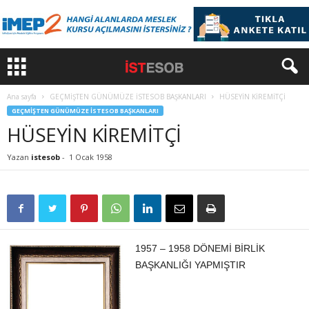
Ana sayfa
GEÇMİŞTEN GÜNÜMÜZE İSTESOB BAŞKANLARI
HÜSEYİN KİREMİTÇİ
GEÇMİŞTEN GÜNÜMÜZE İSTESOB BAŞKANLARI
HÜSEYİN KİREMİTÇİ
Yazan
istesob
-
1 Ocak 1958
1957 – 1958 DÖNEMİ BİRLİK
BAŞKANLIĞI YAPMIŞTIR