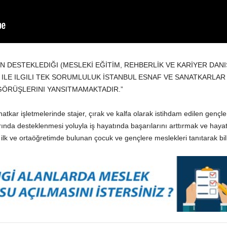
NIN DESTEKLEDIĞI (MESLEKİ EĞİTİM, REHBERLİK VE KARİYER DAN
ILE ILGILI TEK SORUMLULUK İSTANBUL ESNAF VE SANATKARLAR O
 GÖRÜŞLERINI YANSITMAMAKTADIR.”
natkar işletmelerinde stajer, çırak ve kalfa olarak istihdam edilen gençle
larında desteklenmesi yoluyla iş hayatında başarılarını arttırmak ve ha
lk ve ortaöğretimde bulunan çocuk ve gençlere meslekleri tanıtarak bili