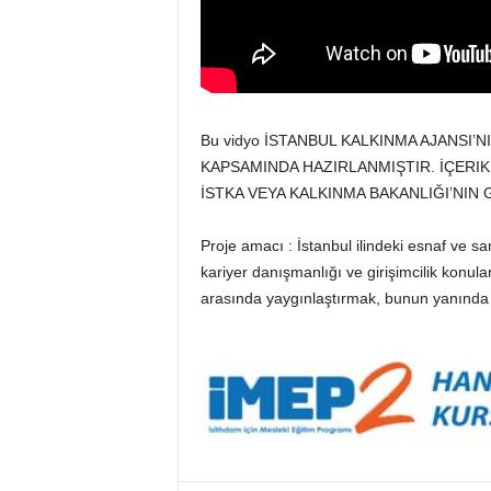
Bu vidyo İSTANBUL KALKINMA AJANSI’
KAPSAMINDA HAZIRLANMIŞTIR. İÇERIK 
İSTKA VEYA KALKINMA BAKANLIĞI’NIN
Proje amacı : İstanbul ilindeki esnaf ve sa
kariyer danışmanlığı ve girişimcilik konu
arasında yaygınlaştırmak, bunun yanında i