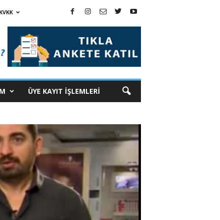
KVKK
İM
ÜYE KAYIT İŞLEMLERİ