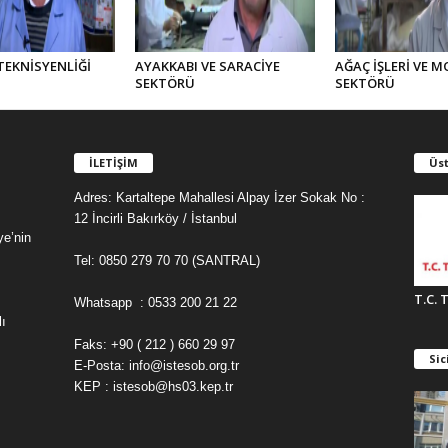
TEKNİSYENLİĞİ
AYAKKABI VE SARACİYE
AĞAÇ İŞLERİ VE M
SEKTÖRÜ
SEKTÖRÜ
İLETİŞİM
Üst
Adres: Kartaltepe Mahallesi Alpay İzer Sokak No :
12 İncirli Bakırköy / İstanbul
ye’nin
Tel: 0850 279 70 70 (SANTRAL)
T.C. 
Whatsapp : 0533 200 21 22
ı
Faks: +90 ( 212 ) 660 29 97
Sic
E-Posta: info@istesob.org.tr
KEP : istesob@hs03.kep.tr