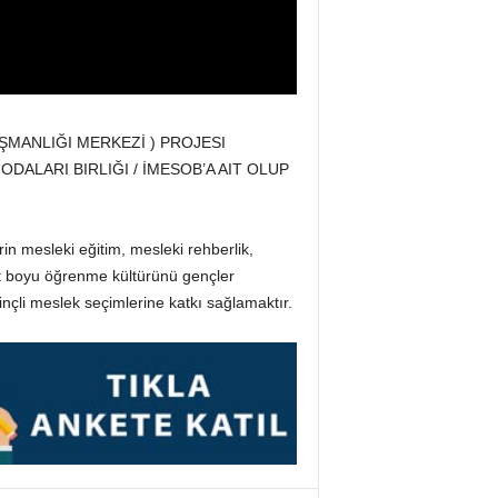
IŞMANLIĞI MERKEZİ ) PROJESI
DALARI BIRLIĞI / İMESOB’A AIT OLUP
rin mesleki eğitim, mesleki rehberlik,
yat boyu öğrenme kültürünü gençler
nçli meslek seçimlerine katkı sağlamaktır.