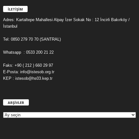
İLETİŞİM
Adres: Kartaltepe Mahallesi Alpay İzer Sokak No : 12 İncirli Bakırköy /
İstanbul
Tel: 0850 279 70 70 (SANTRAL)
Whatsapp : 0533 200 21 22
Faks: +90 ( 212 ) 660 29 97
E-Posta: info@istesob.org.tr
KEP : istesob@hs03.kep.tr
ARŞİVLER
A
R
Ş
İ
V
L