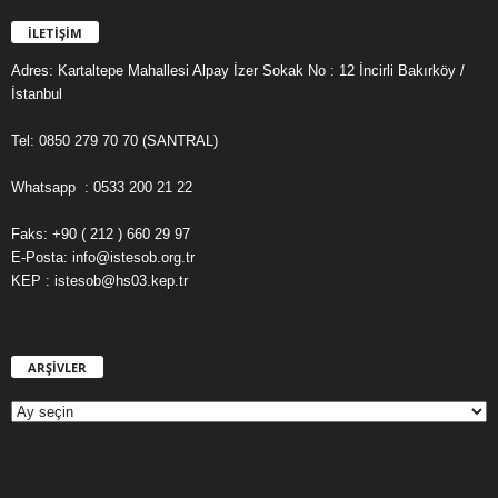
İLETİŞİM
Adres: Kartaltepe Mahallesi Alpay İzer Sokak No : 12 İncirli Bakırköy /
İstanbul
Tel: 0850 279 70 70 (SANTRAL)
Whatsapp : 0533 200 21 22
Faks: +90 ( 212 ) 660 29 97
E-Posta: info@istesob.org.tr
KEP : istesob@hs03.kep.tr
ARŞİVLER
A
R
Ş
İ
V
L