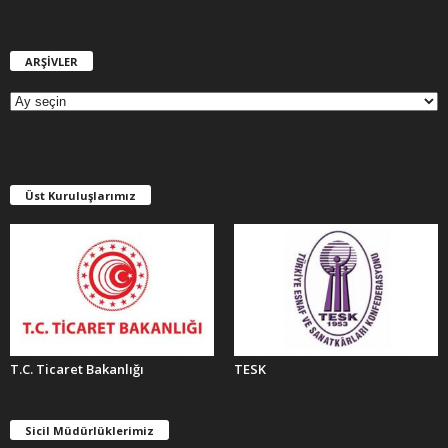
ARŞİVLER
A
R
Ş
İ
V
L
E
Üst Kuruluşlarımız
R
T.C. Ticaret Bakanlığı
TESK
Sicil Müdürlüklerimiz