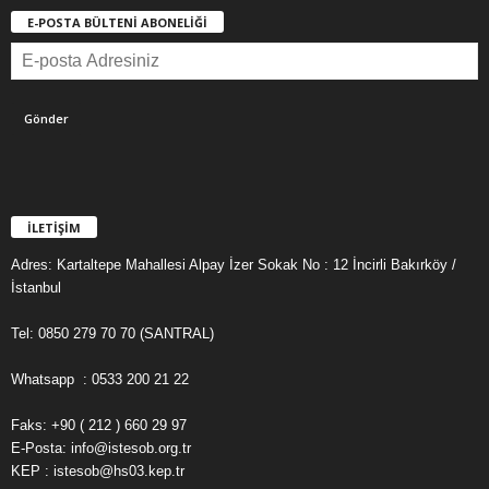
E-POSTA BÜLTENİ ABONELİĞİ
İLETİŞİM
Adres: Kartaltepe Mahallesi Alpay İzer Sokak No : 12 İncirli Bakırköy /
İstanbul
Tel: 0850 279 70 70 (SANTRAL)
Whatsapp : 0533 200 21 22
Faks: +90 ( 212 ) 660 29 97
E-Posta: info@istesob.org.tr
KEP : istesob@hs03.kep.tr