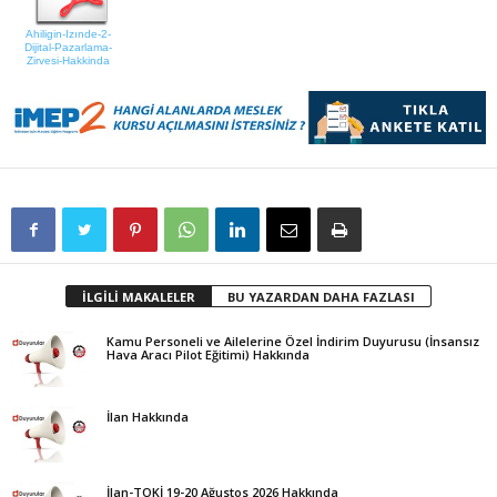
Ahiligin-Izınde-2-
Dijital-Pazarlama-
Zirvesi-Hakkinda
İLGİLİ MAKALELER
BU YAZARDAN DAHA FAZLASI
Kamu Personeli ve Ailelerine Özel İndirim Duyurusu (İnsansız
Hava Aracı Pilot Eğitimi) Hakkında
İlan Hakkında
İlan-TOKİ 19-20 Ağustos 2026 Hakkında