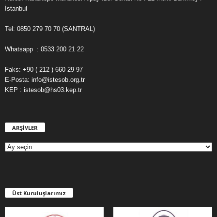
İstanbul
Tel: 0850 279 70 70 (SANTRAL)
Whatsapp : 0533 200 21 22
Faks: +90 ( 212 ) 660 29 97
E-Posta: info@istesob.org.tr
KEP : istesob@hs03.kep.tr
ARŞİVLER
A
R
Ş
İ
V
L
E
Üst Kuruluşlarımız
R