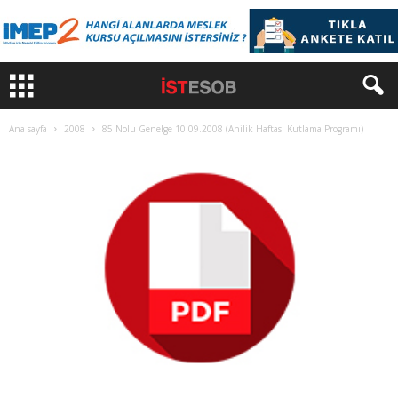
Ana sayfa
2008
85 Nolu Genelge 10.09.2008 (Ahilik Haftası Kutlama Programı)