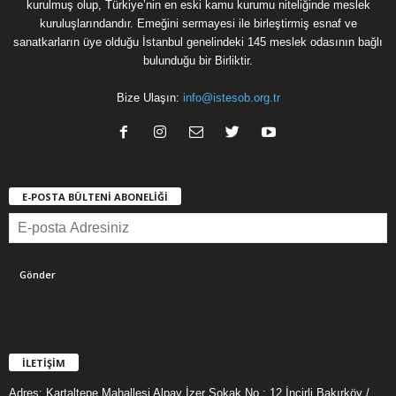
kurulmuş olup, Türkiye’nin en eski kamu kurumu niteliğinde meslek
kuruluşlarındandır. Emeğini sermayesi ile birleştirmiş esnaf ve
sanatkarların üye olduğu İstanbul genelindeki 145 meslek odasının bağlı
bulunduğu bir Birliktir.
Bize Ulaşın:
info@istesob.org.tr
E-POSTA BÜLTENİ ABONELİĞİ
İLETİŞİM
Adres: Kartaltepe Mahallesi Alpay İzer Sokak No : 12 İncirli Bakırköy /