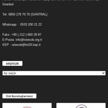
İstanbul
Tel: 0850 279 70 70 (SANTRAL)
Whatsapp : 0533 200 21 22
Faks: +90 ( 212 ) 660 29 97
E-Posta: info@istesob.org.tr
KEP : istesob@hs03.kep.tr
ARŞİVLER
A
R
Ş
İ
V
L
E
Üst Kuruluşlarımız
R