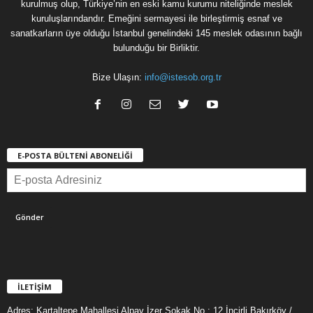
kurulmuş olup, Türkiye’nin en eski kamu kurumu niteliğinde meslek
kuruluşlarındandır. Emeğini sermayesi ile birleştirmiş esnaf ve
sanatkarların üye olduğu İstanbul genelindeki 145 meslek odasının bağlı
bulunduğu bir Birliktir.
Bize Ulaşın:
info@istesob.org.tr
E-POSTA BÜLTENİ ABONELİĞİ
İLETİŞİM
Adres: Kartaltepe Mahallesi Alpay İzer Sokak No : 12 İncirli Bakırköy /