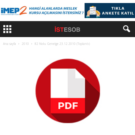
Ana sayfa
2010
82 Nolu Genelge 23.12.2010 (Toplantı)