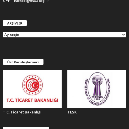
KEP : istesob@hs03.kep.tr
ARŞİVLER
A
R
Ş
İ
V
L
E
Üst Kuruluşlarımız
R
T.C. Ticaret Bakanlığı
TESK