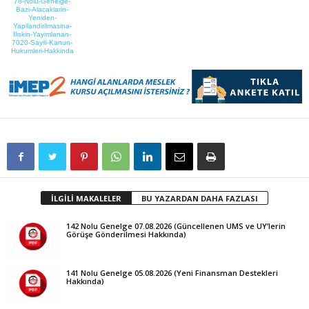
78-Nolu-Genelge-
Bazi-Alacaklarin-
Yeniden-
Yapilandirilmasina-
Iliskin-Yayimlanan-
7020-Sayili-Kanun-
Hukumleri-Hakkinda
İLGİLİ MAKALELER
BU YAZARDAN DAHA FAZLASI
142 Nolu Genelge 07.08.2026 (Güncellenen UMS ve UY’lerin
Görüşe Gönderilmesi Hakkında)
141 Nolu Genelge 05.08.2026 (Yeni Finansman Destekleri
Hakkında)