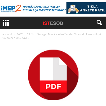
Ana sayfa
2017
78 Nolu Genelge ( Bazı Alacakları Yeniden Yapılandırılmasına İlişkin
Yayımlanan 7020 Sayılı...