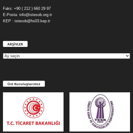
Faks: +90 ( 212 ) 660 29 97
E-Posta: info@istesob.org.tr
KEP : istesob@hs03.kep.tr
ARŞİVLER
A
R
Ş
İ
V
L
E
Üst Kuruluşlarımız
R