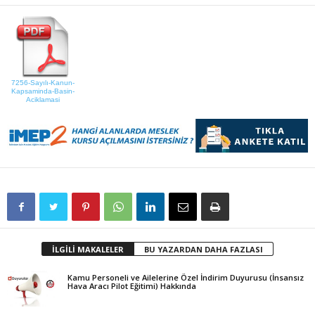
7256-Sayılı-Kanun-
Kapsaminda-Basin-
Aciklamasi
İLGİLİ MAKALELER
BU YAZARDAN DAHA FAZLASI
Kamu Personeli ve Ailelerine Özel İndirim Duyurusu (İnsansız
Hava Aracı Pilot Eğitimi) Hakkında