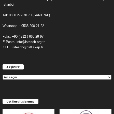
İstanbul
Tel: 0850 279 70 70 (SANTRAL)
Whatsapp : 0533 200 21 22
Faks: +90 ( 212 ) 660 29 97
E-Posta: info@istesob.org.tr
KEP : istesob@hs03.kep.tr
ARŞİVLER
A
R
Ş
İ
V
L
E
Üst Kuruluşlarımız
R