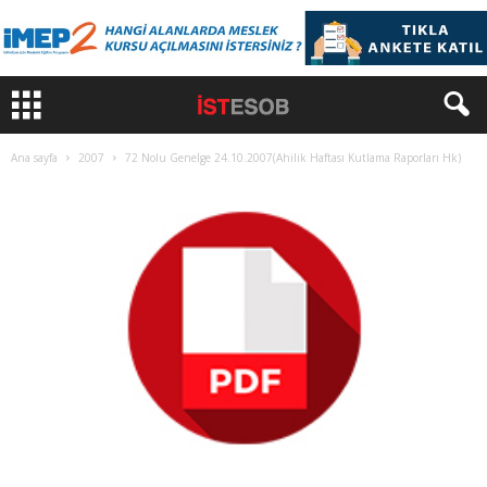
Ana sayfa
2007
72 Nolu Genelge 24.10.2007(Ahilik Haftası Kutlama Raporları Hk)