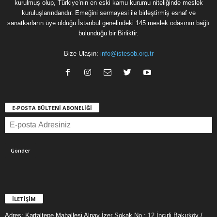
kurulmuş olup, Türkiye’nin en eski kamu kurumu niteliğinde meslek
kuruluşlarındandır. Emeğini sermayesi ile birleştirmiş esnaf ve
sanatkarların üye olduğu İstanbul genelindeki 145 meslek odasının bağlı
bulunduğu bir Birliktir.
Bize Ulaşın:
info@istesob.org.tr
E-POSTA BÜLTENİ ABONELİĞİ
İLETİŞİM
Adres: Kartaltepe Mahallesi Alpay İzer Sokak No : 12 İncirli Bakırköy /