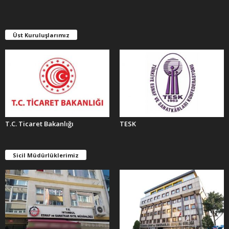
V
L
E
Üst Kuruluşlarımız
R
T.C. Ticaret Bakanlığı
TESK
Sicil Müdürlüklerimiz