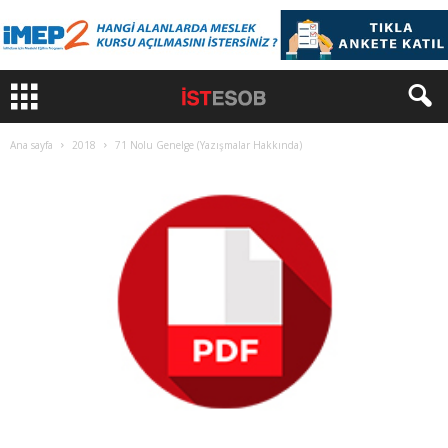
Ana sayfa
2018
71 Nolu Genelge (Yazışmalar Hakkında)