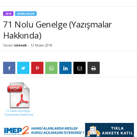
2018
GENELGELER
71 Nolu Genelge (Yazışmalar
Hakkında)
Yazan
istesob
-
12 Nisan 2018
71-Nolu-Genelge-
Yazismalar-Hakkinda