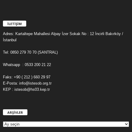
İLETİŞİM
Adres: Kartaltepe Mahallesi Alpay İzer Sokak No : 12 İncirli Bakırköy /
İstanbul
Tel: 0850 279 70 70 (SANTRAL)
Whatsapp : 0533 200 21 22
Faks: +90 ( 212 ) 660 29 97
E-Posta: info@istesob.org.tr
KEP : istesob@hs03.kep.tr
ARŞİVLER
A
R
Ş
İ