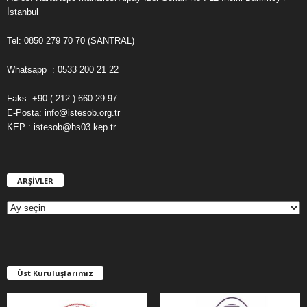
İstanbul
Tel: 0850 279 70 70 (SANTRAL)
Whatsapp : 0533 200 21 22
Faks: +90 ( 212 ) 660 29 97
E-Posta: info@istesob.org.tr
KEP : istesob@hs03.kep.tr
ARŞİVLER
A
R
Ş
İ
V
L
E
Üst Kuruluşlarımız
R