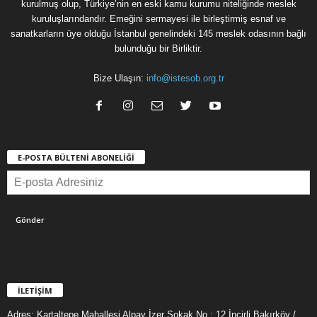
kurulmuş olup, Türkiye’nin en eski kamu kurumu niteliğinde meslek
kuruluşlarındandır. Emeğini sermayesi ile birleştirmiş esnaf ve
sanatkarların üye olduğu İstanbul genelindeki 145 meslek odasının bağlı
bulunduğu bir Birliktir.
Bize Ulaşın:
info@istesob.org.tr
E-POSTA BÜLTENİ ABONELİĞİ
İLETİŞİM
Adres: Kartaltepe Mahallesi Alpay İzer Sokak No : 12 İncirli Bakırköy /