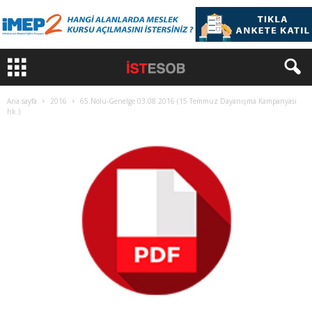
Ana sayfa
2016
65.Nolu-Genelge 03.08.2016 (15 Temmuz Dayanışma Kampanyası
hk.)