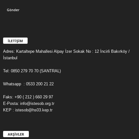
İLETİŞİM
Adres: Kartaltepe Mahallesi Alpay İzer Sokak No : 12 İncirli Bakırköy /
İstanbul
Tel: 0850 279 70 70 (SANTRAL)
Whatsapp : 0533 200 21 22
Faks: +90 ( 212 ) 660 29 97
E-Posta: info@istesob.org.tr
KEP : istesob@hs03.kep.tr
ARŞİVLER
A