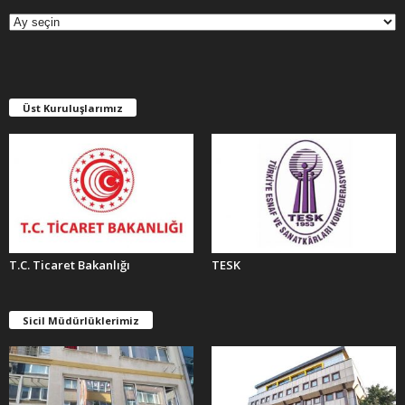
R
Ş
İ
V
L
E
Üst Kuruluşlarımız
R
T.C. Ticaret Bakanlığı
TESK
Sicil Müdürlüklerimiz