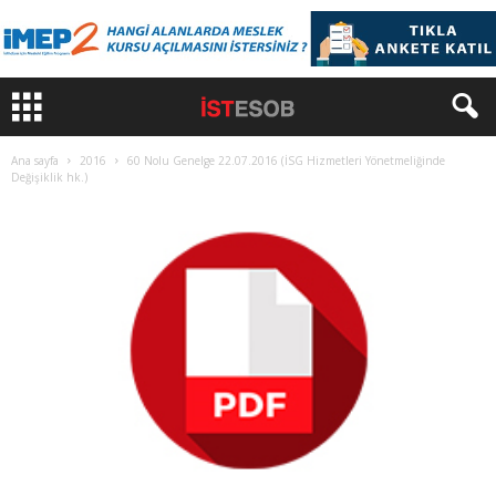
Ana sayfa
2016
60 Nolu Genelge 22.07.2016 (İSG Hizmetleri Yönetmeliğinde
Değişiklik hk.)