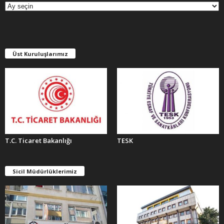
Ş
İ
V
L
E
Üst Kuruluşlarımız
R
T.C. Ticaret Bakanlığı
TESK
Sicil Müdürlüklerimiz