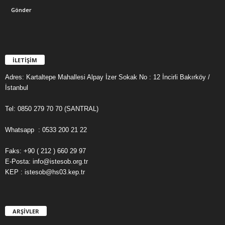
İLETİŞİM
Adres: Kartaltepe Mahallesi Alpay İzer Sokak No : 12 İncirli Bakırköy /
İstanbul
Tel: 0850 279 70 70 (SANTRAL)
Whatsapp : 0533 200 21 22
Faks: +90 ( 212 ) 660 29 97
E-Posta: info@istesob.org.tr
KEP : istesob@hs03.kep.tr
ARŞİVLER
A
R