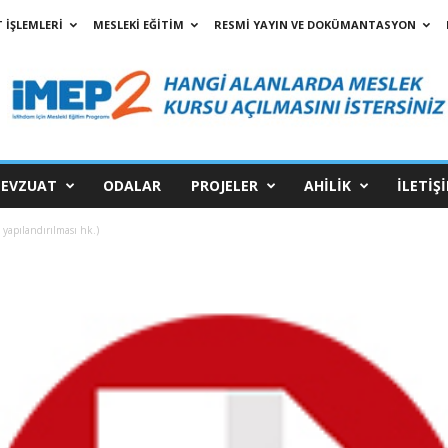
 İŞLEMLERİ
MESLEKİ EĞİTİM
RESMİ YAYIN VE DOKÜMANTASYON
EVZUAT
ODALAR
PROJELER
AHİLİK
İLETİŞ
yapılandırılması hk.)