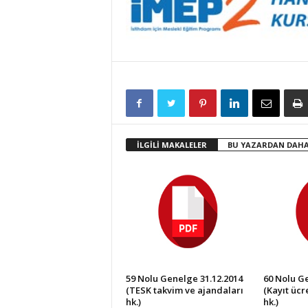
İLGİLİ MAKALELER
BU YAZARDAN DAHA
59 Nolu Genelge 31.12.2014
60 Nolu Ge
(TESK takvim ve ajandaları
(Kayıt ücre
hk.)
hk.)