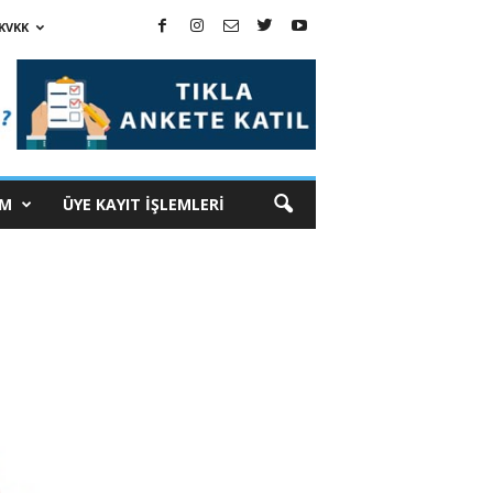
KVKK
İM
ÜYE KAYIT İŞLEMLERİ