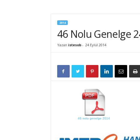
İ
S
T
2014
E
46 Nolu Genelge 24
S
O
B
Yazan
istesob
-
24 Eylül 2014
46 nolu genelge 2014