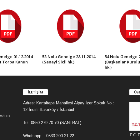
nelge 01.12.2014
53 Nolu Genelge 28.11.2014
54 Nolu Genelge 2
lı Torba Kanun
(Sanayi Sicil hk.)
(Başkanlar Kurulu
hk.)
İLETİŞİM
Üst
Adres: Kartaltepe Mahallesi Alpay İzer Sokak No :
12 İncirli Bakırköy / İstanbul
ye’nin
Tel: 0850 279 70 70 (SANTRAL)
T.C. 
Whatsapp : 0533 200 21 22