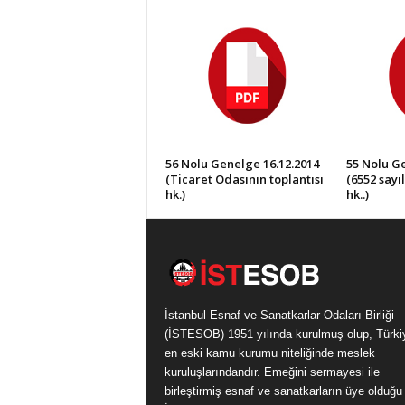
56 Nolu Genelge 16.12.2014
55 Nolu Ge
(Ticaret Odasının toplantısı
(6552 sayı
hk.)
hk..)
İstanbul Esnaf ve Sanatkarlar Odaları Birliği
(İSTESOB) 1951 yılında kurulmuş olup, Türki
en eski kamu kurumu niteliğinde meslek
kuruluşlarındandır. Emeğini sermayesi ile
birleştirmiş esnaf ve sanatkarların üye olduğu