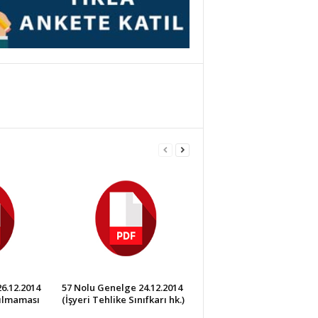
6.12.2014
57 Nolu Genelge 24.12.2014
nılmaması
(İşyeri Tehlike Sınıfkarı hk.)