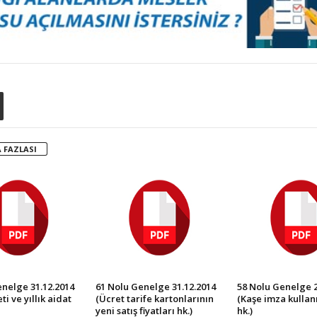
 FAZLASI
nelge 31.12.2014
61 Nolu Genelge 31.12.2014
58 Nolu Genelge 2
ti ve yıllık aidat
(Ücret tarife kartonlarının
(Kaşe imza kulla
yeni satış fiyatları hk.)
hk.)