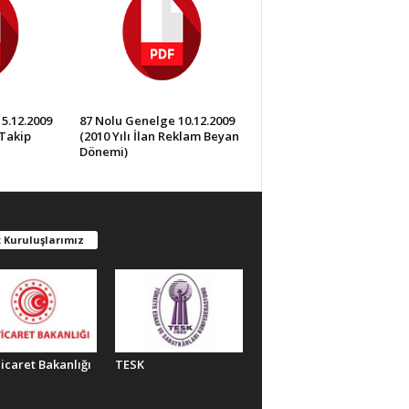
5.12.2009
87 Nolu Genelge 10.12.2009
 Takip
(2010 Yılı İlan Reklam Beyan
Dönemi)
 Kuruluşlarımız
Ticaret Bakanlığı
TESK