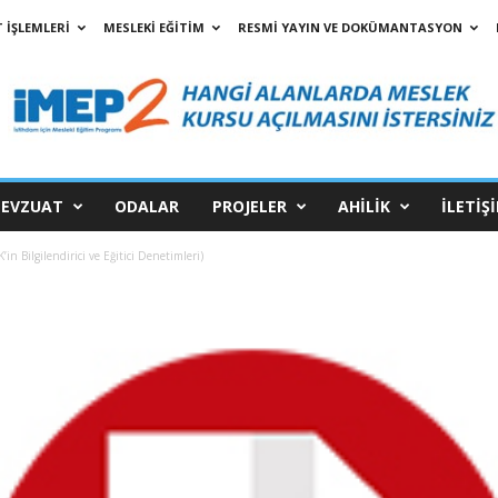
 İŞLEMLERİ
MESLEKİ EĞİTİM
RESMİ YAYIN VE DOKÜMANTASYON
EVZUAT
ODALAR
PROJELER
AHİLİK
İLETİŞ
n Bilgilendirici ve Eğitici Denetimleri)