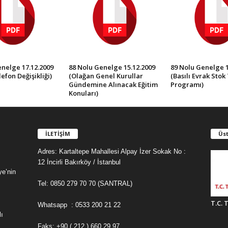
nelge 17.12.2009
88 Nolu Genelge 15.12.2009
89 Nolu Genelge 1
efon Değişikliği)
(Olağan Genel Kurullar
(Basılı Evrak Stok
Gündemine Alınacak Eğitim
Programı)
Konuları)
İLETİŞİM
Üst
Adres: Kartaltepe Mahallesi Alpay İzer Sokak No :
12 İncirli Bakırköy / İstanbul
ye’nin
Tel: 0850 279 70 70 (SANTRAL)
T.C. 
Whatsapp : 0533 200 21 22
ı
Faks: +90 ( 212 ) 660 29 97