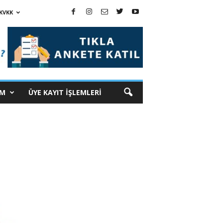
KVKK
İM
ÜYE KAYIT İŞLEMLERİ