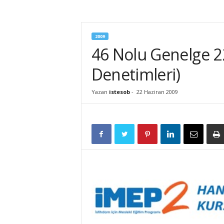
İ
S
T
2009
E
46 Nolu Genelge 22.
S
O
Denetimleri)
B
Yazan
istesob
-
22 Haziran 2009