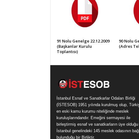
91 Nolu Genelge 22.12.2009
90 Nolu Ge
(Başkanlar Kurulu
(Adres Tel
Toplantısı)
İstanbul Esnaf ve Sanatkarlar Odaları Birliği
(İSTESOB) 1951 yılında kurulmuş olup, Türki
en eski kamu kurumu niteliğinde meslek
kuruluşlarındandır. Emeğini sermayesi ile
birleştirmiş esnaf ve sanatkarların üye olduğu
İstanbul genelindeki 145 meslek odasının bağl
bulunduğu bir Birliktir.