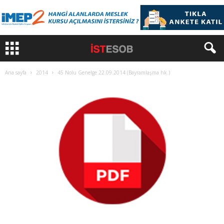
Ana sayfa
2014
45 Nolu Genelge 22.09.2014 (Bayramlaşma hk.)