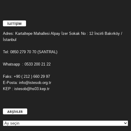
İLETİŞİM
Adres: Kartaltepe Mahallesi Alpay İzer Sokak No : 12 İncirli Bakırköy /
İstanbul
Tel: 0850 279 70 70 (SANTRAL)
Whatsapp : 0533 200 21 22
Faks: +90 ( 212 ) 660 29 97
E-Posta: info@istesob.org.tr
KEP : istesob@hs03.kep.tr
ARŞİVLER
A
R
Ş
İ