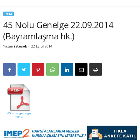
2014
45 Nolu Genelge 22.09.2014
(Bayramlaşma hk.)
Yazan
istesob
-
22 Eylül 2014
45 nolu genelge
2014