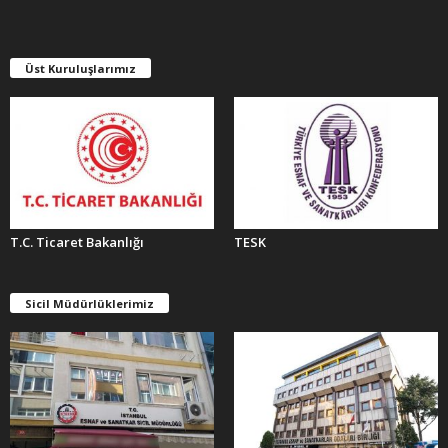
V
L
E
Üst Kuruluşlarımız
R
T.C. Ticaret Bakanlığı
TESK
Sicil Müdürlüklerimiz